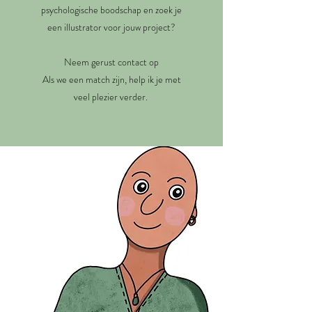
psychologische boodschap en zoek je
een illustrator voor jouw project?
Neem gerust contact op
Als we een match zijn, help ik je met
veel plezier verder.