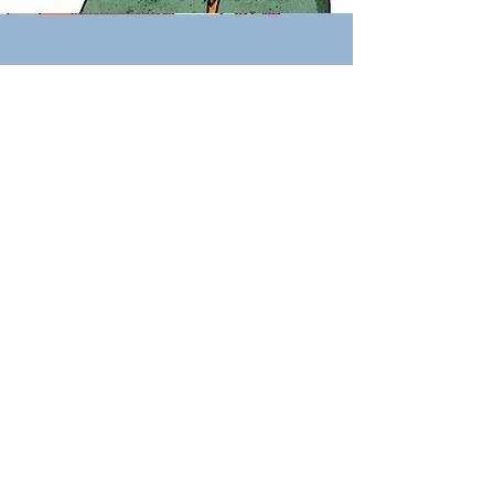
Mama waar is je haar?
Dit prentenboek ontstond in samenwerking
met de naschoolse opvang van
Oostrozebeke, de Wiemkes.
Vanuit het thema Kom op tegen Kanker
werkten we samen aan een verhaal dat
moeilijke vragen zacht maakt, en kinderen
helpt om ziekte bespreekbaar te maken met
verbeelding, zorg en verbondenheid.
klik hier